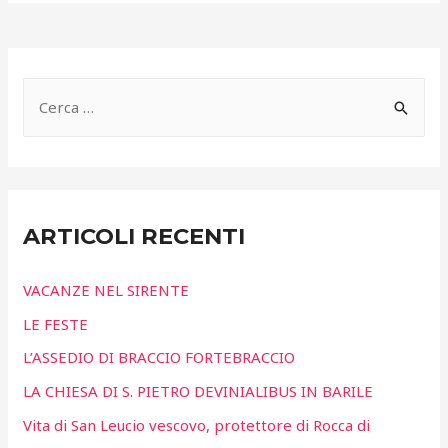
R
i
c
e
r
ARTICOLI RECENTI
c
a
VACANZE NEL SIRENTE
p
LE FESTE
e
L’ASSEDIO DI BRACCIO FORTEBRACCIO
r
LA CHIESA DI S. PIETRO DEVINIALIBUS IN BARILE
:
Vita di San Leucio vescovo, protettore di Rocca di