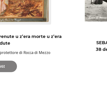
venute u z’era morte u z’era
SEBA
dute
38 de
 protettore di Rocca di Mezzo
GGI