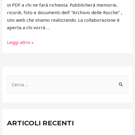
in PDF a chi ne farà richiesta. Pubblicherà memorie,
ricordi, foto e documenti dell’ “Archivio delle Rocche” ,
sito web che stiamo realizzando. La collaborazione è
aperta a chi vorrà …
Ripresa
Leggi altro »
della
pubblicazione
del
periodico
R
i
c
e
r
ARTICOLI RECENTI
c
a