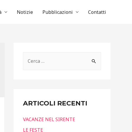
à
Notizie
Pubblicazioni
Contatti
R
i
c
e
r
ARTICOLI RECENTI
c
a
VACANZE NEL SIRENTE
p
LE FESTE