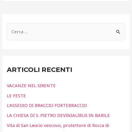
R
i
c
e
r
ARTICOLI RECENTI
c
a
VACANZE NEL SIRENTE
p
LE FESTE
e
L’ASSEDIO DI BRACCIO FORTEBRACCIO
r
LA CHIESA DI S. PIETRO DEVINIALIBUS IN BARILE
:
Vita di San Leucio vescovo, protettore di Rocca di