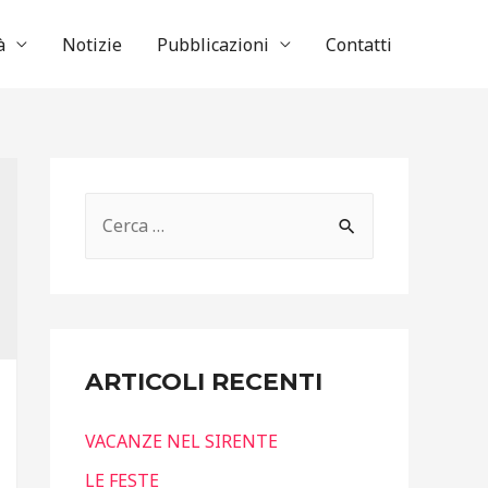
à
Notizie
Pubblicazioni
Contatti
R
i
c
e
r
ARTICOLI RECENTI
c
a
VACANZE NEL SIRENTE
p
LE FESTE